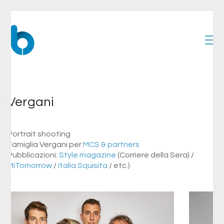
Vergani
Portrait shooting
Famiglia Vergani per
MCS & partners
Pubblicazioni:
Style magazine
(Corriere della Sera) /
MiTomorrow
/
Italia Squisita
/ etc.)