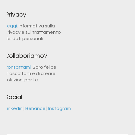
Privacy
Leggi.
Informativa sulla
privacy e sul trattamento
dei dati personali.
Collaboriamo?
Contattami!
Sarò felice
di ascoltarti e di creare
soluzioni per te.
Social
Linkedin
|
Behance
|
Instagram