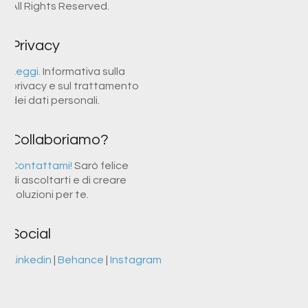
All Rights Reserved.
Privacy
Leggi.
Informativa sulla
privacy e sul trattamento
dei dati personali.
Collaboriamo?
Contattami!
Sarò felice
di ascoltarti e di creare
soluzioni per te.
Social
Linkedin
|
Behance
|
Instagram